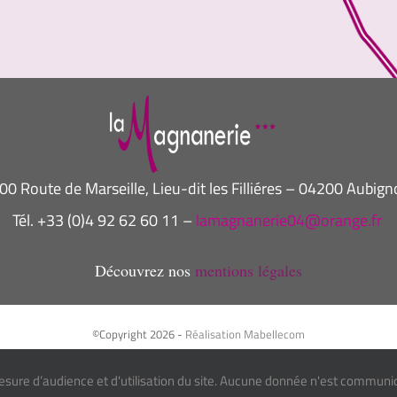
00 Route de Marseille, Lieu-dit les Filliéres – 04200 Aubign
Tél. +33 (0)4 92 62 60 11 –
lamagnanerie04@orange.fr
Découvrez nos
mentions légales
©Copyright
2026 -
Réalisation Mabellecom
esure d’audience et d'utilisation du site. Aucune donnée n'est communiq
Facebook
Instagram