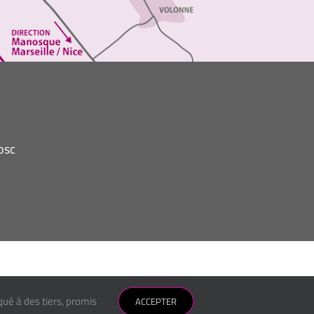
osc
ué à des tiers, promis
ACCEPTER